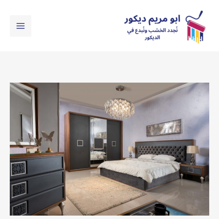
خطي
لى
لمحتوى