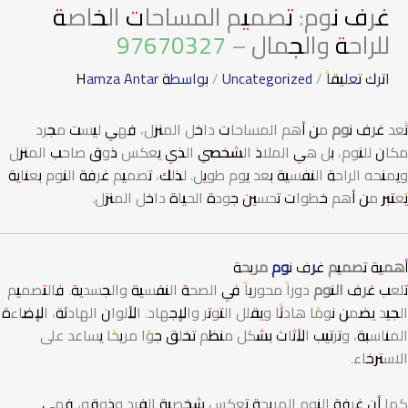
غرف نوم: تصميم المساحات الخاصة
للراحة والجمال – 97670327
اترك تعليقاً
/
Uncategorized
/ بواسطة
Hamza Antar
تُعد
غرف نوم
من أهم المساحات داخل المنزل، فهي ليست مجرد
مكان للنوم، بل هي الملاذ الشخصي الذي يعكس ذوق صاحب المنزل
ويمنحه الراحة النفسية بعد يوم طويل. لذلك، تصميم غرفة النوم بعناية
يُعتبر من أهم خطوات تحسين جودة الحياة داخل المنزل.
أهمية تصميم
غرف نوم
مريحة
تلعب
غرف النوم
دوراً محورياً في الصحة النفسية والجسدية. فالتصميم
الجيد يضمن نومًا هادئًا ويقلل التوتر والإجهاد. الألوان الهادئة، الإضاءة
المناسبة، وترتيب الأثاث بشكل منظم تخلق جوًا مريحًا يساعد على
الاسترخاء.
كما أن غرفة النوم المريحة تعكس شخصية الفرد وذوقه، فهي