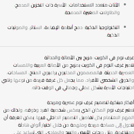
الأثاث متعدد الاستخدامات:
الأسرة ذات التخزين المدمج،
والطاولات الصغيرة المدمجة.
التكنولوجيا الذكية:
دمج أنظمة الإضاءة، الستائر، والصوتيات
الذكية.
غرف نوم في الكويت: مزيج بين الأصالة والحداثة
تتميز
غرف النوم في الكويت
بمزيج من الأصالة العربية واللمسات
العصرية الحديثة. فالمصممون المحليون يراعيون المناخ، المساحات،
والذوق الشخصي للأفراد، مما يجعل كل غرفة فريدة من نوعها وتلبي
احتياجات الأسرة بشكل عملي وجمالي في الوقت ذاته.
أفكار مبتكرة لتصميم غرف نوم عصرية ومريحة
تعتبر
غرف نوم
المكان الذي يعكس شخصية الفرد وذوقه، ولذلك من
المهم الاهتمام بكل تفاصيل التصميم الداخلي فيها. يمكن للغرفة أن
تتحول إلى مساحة مريحة وملهمة من خلال اختيار ألوان هادئة
ومتناغمة، مثل درجات الأبيض والبيج والرمادي، التي تساعد على