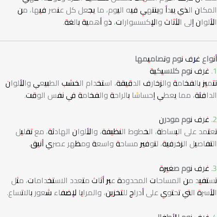
المكان الذي يبدأ وينتهي فيه اليوم، ما يجعل كل عنصر فيها، من
الألوان إلى الأثاث والإكسسوارات، ذو أهمية بالغة.
أنواع
غرف
نوم وتصاميمها
1. غرف نوم كلاسيكية
تتميز بالفخامة والزخارف الدقيقة، استخدام الخشب الطبيعي والألوان
الدافئة، مما يعطي إحساسًا بالراحة والفخامة في نفس الوقت.
2. غرف نوم مودرن
تعتمد على البساطة، الخطوط النظيفة، والألوان الهادئة، مع تقليل
التفاصيل الزخرفية، لتوفير مساحة واسعة ومظهر عصري أنيق.
3. غرف نوم صغيرة
تستفيد من المساحات المحدودة عبر أثاث متعدد الاستخدامات، مثل
الأسرة التي تحتوي على أدراج للتخزين، والمرايا لإضفاء شعور بالاتساع.
4. غرف نوم للأطفال