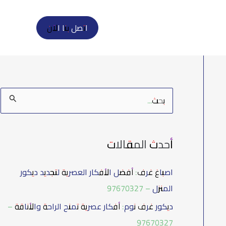
اتصل بنا الآن
ا
ل
ب
أحدث المقالات
ح
ث
اصباغ غرف: أفضل الأفكار العصرية لتجديد ديكور
ع
المنزل – 97670327
ن
ديكور غرف نوم: أفكار عصرية تمنح الراحة والأناقة –
:
97670327