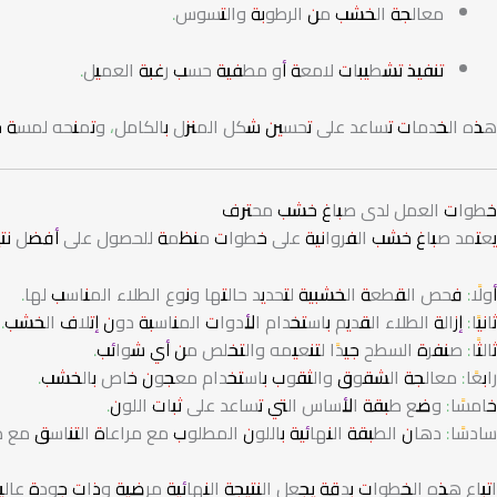
معالجة الخشب من الرطوبة والتسوس.
تنفيذ تشطيبات لامعة أو مطفية حسب رغبة العميل.
هذه الخدمات تساعد على تحسين شكل المنزل بالكامل، وتمنحه لمسة جم
خطوات العمل لدى صباغ خشب محترف
يعتمد صباغ خشب الفروانية على خطوات منظمة للحصول على أفضل نت
أولًا: فحص القطعة الخشبية لتحديد حالتها ونوع الطلاء المناسب لها.
ثانيًا: إزالة الطلاء القديم باستخدام الأدوات المناسبة دون إتلاف الخشب.
ثالثًا: صنفرة السطح جيدًا لتنعيمه والتخلص من أي شوائب.
رابعًا: معالجة الشقوق والثقوب باستخدام معجون خاص بالخشب.
خامسًا: وضع طبقة الأساس التي تساعد على ثبات اللون.
سادسًا: دهان الطبقة النهائية باللون المطلوب مع مراعاة التناسق مع د
اتباع هذه الخطوات بدقة يجعل النتيجة النهائية مرضية وذات جودة عالية