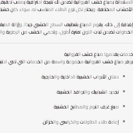
الاستعانة بصباغ خشب الفروانية تضمن لك نتيجة احترافية يصعب تحقيقها 
الأخشاب المختلفة، ويختار لكل نوع الطلاء المناسب له، سواء كان خشبًا طب
إضافة إلى ذلك، يقوم الصباغ بتنظيف السطح الخشبي جيدًا، وإزالة ال
الخطوات تضمن ثبات اللون لفترة أطول، وتحمي الخشب من الرطوبة وال
خدمات يقدمها صباغ خشب الفروانية
يوفر صباغ خشب الفروانية مجموعة واسعة من الخدمات التي تلبي احتيا
دهان الأبواب الخشبية الداخلية والخارجية.
تجديد الشبابيك والنوافذ الخشبية.
صبغ غرف النوم والمطابخ الخشبية.
إعادة طلاء الطاولات والكراسي والخزائن.