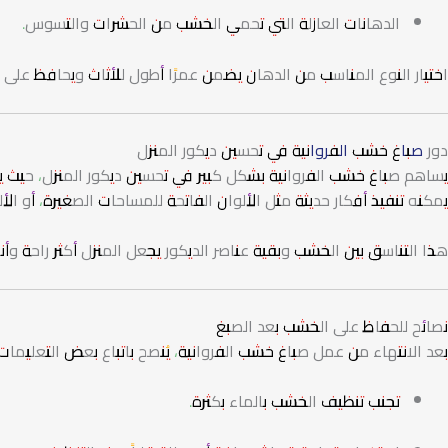
الدهانات العازلة التي تحمي الخشب من الحشرات والتسوس.
اختيار النوع المناسب من الدهان يضمن عمرًا أطول للأثاث ويحافظ على
دور
صباغ خشب الفروانية
في تحسين ديكور المنزل
يساهم صباغ خشب الفروانية بشكل كبير في تحسين ديكور المنزل، حيث يمكن
يمكنه تنفيذ أفكار حديثة مثل الألوان الفاتحة للمساحات الصغيرة، أو ال
هذا التناسق بين الخشب وبقية عناصر الديكور يجعل المنزل أكثر راحة وأ
نصائح للحفاظ على الخشب بعد الصبغ
بعد الانتهاء من عمل صباغ خشب الفروانية، يُنصح باتباع بعض التعليمات
تجنب تنظيف الخشب بالماء بكثرة.