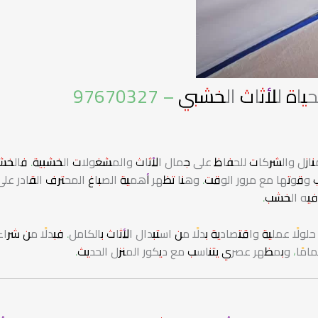
لأثاث الخشبي – 97670327
المنازل والشركات للحفاظ على جمال الأثاث والمشغولات الخشبية. فالخ
 وقوتها مع مرور الوقت. وهنا تظهر أهمية الصباغ المحترف القادر على
 فيه الخشب.
لًا عملية واقتصادية بدلًا من استبدال الأثاث بالكامل. فبدلًا من شرا
مامًا، وبمظهر عصري يتناسب مع ديكور المنزل الحديث.