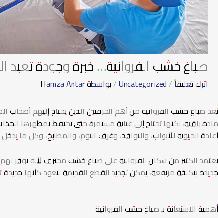
صباغ خشب الفروانية… خبرة وجودة تعيد الحياة ل
اترك تعليقاً
/
Uncategorized
/ بواسطة
Hamza Antar
يُعد صباغ خشب الفروانية من أهم الحرفيين الذين يحتاج إليهم أصحاب 
مادة راقية، لكنها تحتاج إلى عناية مستمرة حتى تحتفظ بمظهرها الجذاب
إعادة الحيوية للأبواب، والنوافذ، وغرف النوم، والمطابخ، وكل ما يدخل
يعتمد الكثير من سكان الفروانية على صباغ خشب محترف لأنه يوفر لهم حلو
جديدة بتكلفة مرتفعة، يمكن تجديد القطع القديمة لتعود كأنها جديدة ت
أهمية الاستعانة بـ صباغ خشب الفروانية