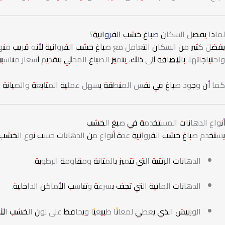
لماذا يفضل السكان
صباغ خشب الفروانية
؟
يفضل كثير من السكان التعامل مع صباغ خشب الفروانية لأنه قريب من
واحتياجاتها. بالإضافة إلى ذلك، يتميز الصباغ المحلي بتقديم أسعار منا
كما أن وجود صباغ في نفس المنطقة يسهل عملية المتابعة والصيانة لاحق
أنواع الدهانات المستخدمة في صبغ الخشب
يستخدم صباغ خشب الفروانية عدة أنواع من الدهانات حسب نوع الخشب 
الدهانات الزيتية التي تتميز بالمتانة ومقاومة الرطوبة.
الدهانات المائية التي تجف بسرعة وتناسب الأماكن الداخلية.
الورنيش الذي يعطي لمعانًا طبيعيًا ويحافظ على لون الخشب الأ