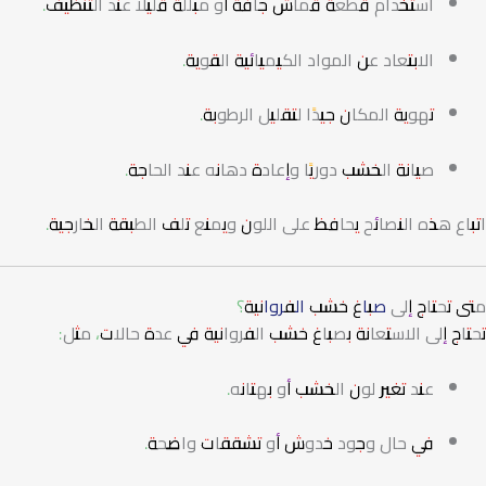
استخدام قطعة قماش جافة أو مبللة قليلًا عند التنظيف.
الابتعاد عن المواد الكيميائية القوية.
تهوية المكان جيدًا لتقليل الرطوبة.
صيانة الخشب دوريًا وإعادة دهانه عند الحاجة.
اتباع هذه النصائح يحافظ على اللون ويمنع تلف الطبقة الخارجية.
متى تحتاج إلى
صباغ خشب الفروانية
؟
تحتاج إلى الاستعانة بصباغ خشب الفروانية في عدة حالات، مثل:
عند تغير لون الخشب أو بهتانه.
في حال وجود خدوش أو تشققات واضحة.