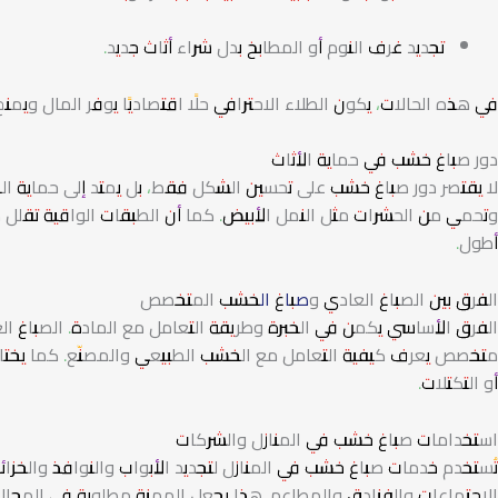
تجديد غرف النوم أو المطابخ بدل شراء أثاث جديد.
في هذه الحالات، يكون الطلاء الاحترافي حلًا اقتصاديًا يوفر المال ويمنح
دور صباغ خشب في حماية الأثاث
لا يقتصر دور صباغ خشب على تحسين الشكل فقط، بل يمتد إلى حماية الخ
وتحمي من الحشرات مثل النمل الأبيض. كما أن الطبقات الواقية تقلل م
أطول.
الفرق بين الصباغ العادي و
صباغ الخشب
المتخصص
الفرق الأساسي يكمن في الخبرة وطريقة التعامل مع المادة. الصباغ 
متخصص يعرف كيفية التعامل مع الخشب الطبيعي والمصنّع. كما يختار
أو التكتلات.
استخدامات صباغ خشب في المنازل والشركات
تُستخدم خدمات صباغ خشب في المنازل لتجديد الأبواب والنوافذ والخزا
الاجتماعات والفنادق والمطاعم. هذا يجعل المهنة مطلوبة في المجال