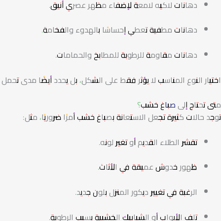
دهانات لاكيه لامعة لإضفاء مظهر عصري أنيق.
دهانات مطفية تعطي إحساسًا بالهدوء والفخامة.
دهانات مقاومة للرطوبة للمطابخ والحمامات.
اختيار النوع المناسب لا يؤثر فقط على الشكل، بل يحدد أيضًا مدى ت
متى تحتاج إلى
صباغ خشب
؟
توجد حالات كثيرة تجعل الاستعانة بصباغ خشب أمرًا ضروريًا، مثل:
تقشر الطلاء القديم أو تغير لونه.
ظهور خدوش عميقة في الأثاث.
الرغبة في تغيير ديكور المنزل بلون جديد.
تلف الأبواب أو الشبابيك الخشبية بسبب الرطوبة.