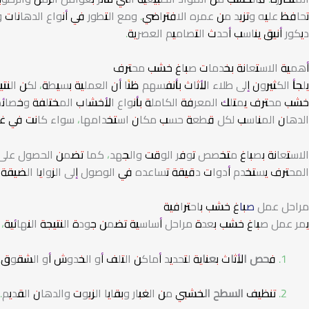
تحافظ عليه وتزيد من عمره الافتراضي. ومع التطور في أنواع الدهانات
ديكور أنيق يناسب أحدث التصاميم العصرية.
أهمية الاستعانة بخدمات صباغ خشب محترف
يلجأ الكثيرون إلى طلاء الأثاث بأنفسهم ظنًا أن العملية بسيطة، لكن الن
خشب محترف يمتلك المعرفة الكاملة بأنواع الأخشاب المختلفة وخصائصه
الدهان المناسب لكل قطعة حسب مكان استخدامها، سواء كانت في غرف
الاستعانة بصباغ متخصص توفر الوقت والجهد، كما تضمن الحصول على ت
المحترف يستخدم أدوات دقيقة تساعده في الوصول إلى الزوايا الضيقة 
مراحل عمل
صباغ خشب
باحترافية
يمر عمل صباغ خشب بعدة مراحل أساسية تضمن جودة النتيجة النهائية،
فحص الأثاث بعناية
لتحديد أماكن التلف أو الخدوش أو الشقوق.
تنظيف السطح الخشبي
من الغبار وبقايا الزيوت والدهان القديم.