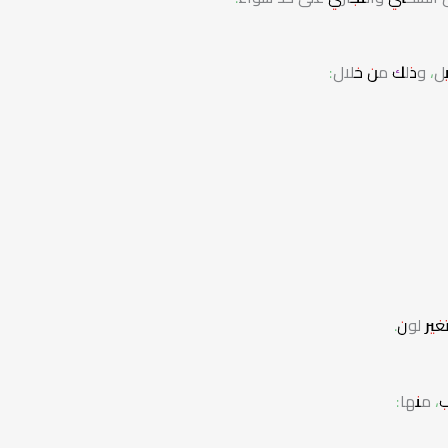
يل، وذلك من خلال:
ير لون.
، منها: