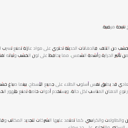
 نتيجة مرضية.
شب من التلف. فالدهانات الحديثة تحتوي على مواد عازلة تمنع تسرب ا
ن تأثير الحرارة وأشعة الشمس، مما يحافظ على لون الخشب وثباته لفت
العادي قد يطبق نفس أسلوب الطلاء على جميع الأسطح، بينما صباغ خش
 نوع الدهان المناسب لكل حالة، ويستخدم أدوات خاصة تمنع ظهور ال
ئن والطاولات والكراسي. كما تعتمد عليها الشركات لتجديد المكاتب وق
 السكني والتجاري على حد سواء.