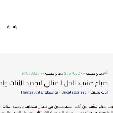
خطي
لى
لمحتوى
الرئيسية
صباغ خشب: الحل المثالي لتجديد الأثاث وإطالة عم
اترك تعليقاً
/
Uncategorized
/ بواسطة
Hamza Antar
يُعد صباغ خشب من أهم المتخصصين في مجال تشطيب وترميم الأثاث الخشب
المتضررة. فالخشب من المواد الطبيعية التي تتأثر بعوامل الزمن والرطو