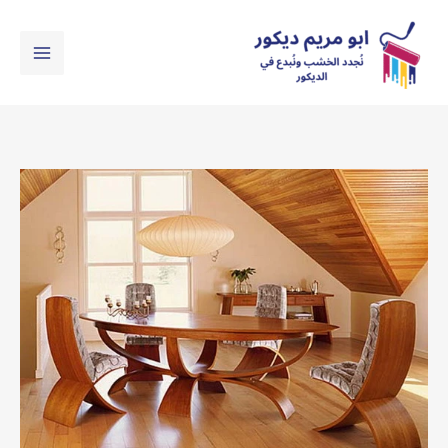
خطي
لى
لمحتوى