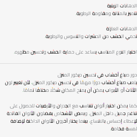
الدهانات الزيتية
تتميز بالمتانة ومقاومة الرطوبة.
الدهانات العازلة
تحمي الخشب من الحشرات والتسوس والرطوبة.
اختيار النوع المناسب يساعد على حماية الخشب وتحسين مظهره.
دور صباغ أخشاب في تحسين ديكور المنزل
يلعب
صباغ أخشاب
دورًا مهمًا في تحسين ديكور المنزل، لأن تغيير لون
الأثاث أو الأبواب يمكن أن يمنح المكان شكلًا مختلفًا تمامًا.
كما يمكن اختيار ألوان تتناسب مع الجدران والأرضيات للحصول على
تناغم جميل داخل المنزل. وبعض الأشخاص يفضلون الألوان الفاتحة
لإعطاء إحساس بالاتساع، بينما يختار آخرون الألوان الداكنة لإضافة
لمسة فخامة.