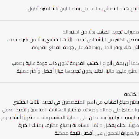
اتباع هذه النصائح يساعد على بقاء اللون ثابتًا لفترة أطول.
مميزات تجديد الخشب بدلًا من استبداله
يفضل الكثير من الأشخاص تجديد الأثاث الخشبي بدلًا من شراء جديد،
لأن ذلك يوفر المال ويحافظ على جودة القطع القديمة.
كما أن بعض أنواع الخشب القديمة تكون ذات جودة عالية يصعب
العثور عليها حاليًا، لذلك يكون تجديدها خيارًا أفضل وأكثر عملية.
الخاتمة
يعتبر
صباغ أخشاب
من أهم المتخصصين في تجديد الأثاث الخشبي
والحفاظ على جماله وجودته. فاختيار الدهانات المناسبة وتنفيذ العمل
بطريقة احترافية يساعدان على حماية الخشب ومنحه مظهرًا أنيقًا يدوم
طويلًا. لذلك يفضل دائمًا الاستعانة بصباغ محترف يمتلك الخبرة
والمهارة للحصول على أفضل نتيجة ممكنة.