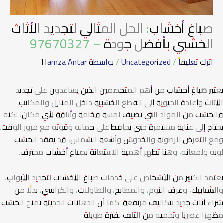
صباغ أخشاب: الحل المثالي لتجديد الأثاث
الخشبي بأفضل جودة – 97670327
اترك تعليقاً
/
Uncategorized
/ بواسطة
Hamza Antar
يعتبر
صباغ أخشاب
من أهم المتخصصين الذين يساعدون على تجديد
الأثاث وإعادة الحيوية إلى القطع الخشبية داخل المنازل والمكاتب.
فالخشب من المواد التي تضيف لمسة فخامة وأناقة لأي مكان، لكنه
يحتاج إلى عناية مستمرة حتى يحافظ على جماله وقوته مع مرور الوقت.
ومع التعرض للرطوبة والخدوش وأشعة الشمس، قد يفقد الخشب
لونه ولمعانه، وهنا تظهر أهمية الاستعانة بصباغ أخشاب محترف.
يعتمد الكثير من الأشخاص على خدمات صباغ الأخشاب لتجديد الأبواب،
والشبابيك، وغرف النوم، والمطابخ، والطاولات، والكراسي، بدلًا من
شراء أثاث جديد بتكاليف مرتفعة. كما أن الدهانات الحديثة تمنح الخشب
مظهرًا عصريًا وتحميه من التلف لفترة طويلة.