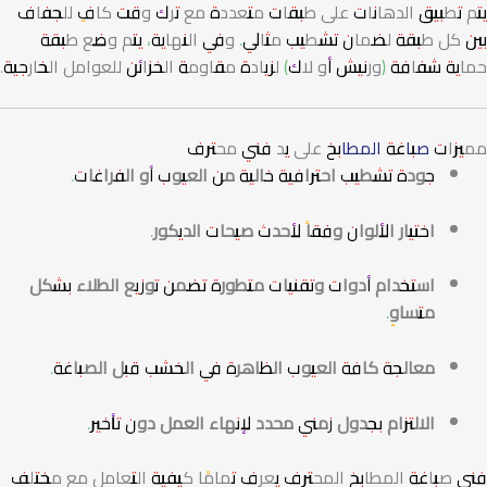
يتم تطبيق الدهانات على طبقات متعددة مع ترك وقت كافٍ للجفاف
بين كل طبقة لضمان تشطيب مثالي. وفي النهاية، يتم وضع طبقة
حماية شفافة (ورنيش أو لاك) لزيادة مقاومة الخزائن للعوامل الخارجية.
مميزات
صباغة المطابخ
على يد فني محترف
جودة تشطيب احترافية خالية من العيوب أو الفراغات
.
اختيار الألوان وفقاً لأحدث صيحات الديكور
.
استخدام أدوات وتقنيات متطورة تضمن توزيع الطلاء بشكل
متساوٍ
.
معالجة كافة العيوب الظاهرة في الخشب قبل الصباغة
.
الالتزام بجدول زمني محدد لإنهاء العمل دون تأخير
.
فني صباغة المطابخ المحترف يعرف تمامًا كيفية التعامل مع مختلف