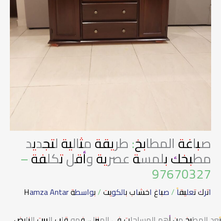
صباغة المطابخ: طريقة مثالية لتجديد
مطبخك بلمسة عصرية وأقل تكلفة –
97670327
اترك تعليقاً
/
صباغ اخشاب بالكويت
/ بواسطة
Hamza Antar
يُعد المطبخ من أهم المساحات في المنزل، فهو قلب البيت النابض