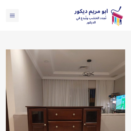
خطي
لى
لمحتوى