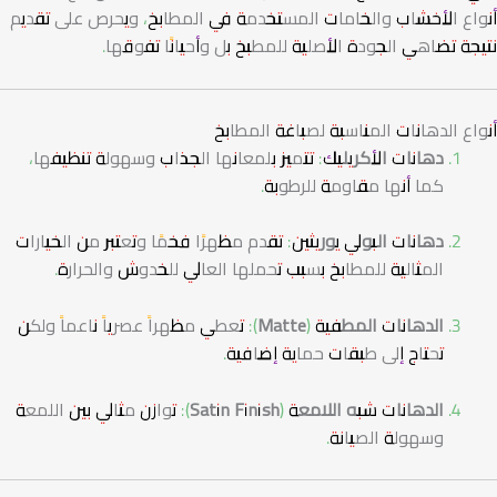
أنواع الأخشاب والخامات المستخدمة في المطابخ، ويحرص على تقديم
نتيجة تضاهي الجودة الأصلية للمطبخ بل وأحيانًا تفوقها.
أنواع الدهانات المناسبة لصباغة المطابخ
دهانات الأكريليك
: تتميز بلمعانها الجذاب وسهولة تنظيفها،
كما أنها مقاومة للرطوبة.
دهانات البولي يوريثين
: تقدم مظهرًا فخمًا وتعتبر من الخيارات
المثالية للمطابخ بسبب تحملها العالي للخدوش والحرارة.
الدهانات المطفية (Matte)
: تعطي مظهراً عصرياً ناعماً ولكن
تحتاج إلى طبقات حماية إضافية.
الدهانات شبه اللامعة (Satin Finish)
: توازن مثالي بين اللمعة
وسهولة الصيانة.