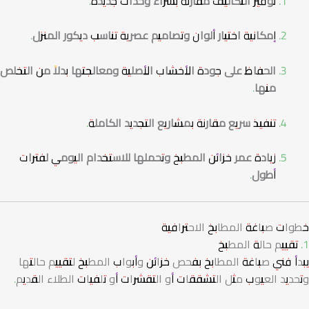
توفير التكاليف مقارنة بشراء وحدات جديدة
.
إمكانية اختيار ألوان وتصاميم عصرية تناسب ديكور المنزل
.
الحفاظ على جودة الأخشاب الأصلية ومعالجتها بدلاً من التخلص
منها
.
تنفيذ سريع مقارنة بمشاريع التجديد الكاملة
.
زيادة عمر خزائن المطبخ وتحملها للاستخدام اليومي لفترات
أطول
.
خطوات صباغة المطابخ الاحترافية
1. تقييم حالة المطبخ
يبدأ فني صباغة المطابخ بفحص خزائن وأبواب المطبخ لتقييم حالتها
وتحديد العيوب مثل التشققات أو التقشرات أو تلفيات الطلاء القديم.