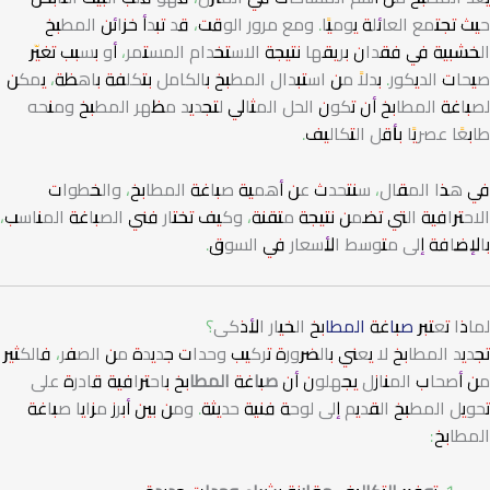
حيث تجتمع العائلة يوميًا. ومع مرور الوقت، قد تبدأ خزائن المطبخ
الخشبية في فقدان بريقها نتيجة الاستخدام المستمر، أو بسبب تغيّر
صيحات الديكور. بدلاً من استبدال المطبخ بالكامل بتكلفة باهظة، يمكن
لصباغة المطابخ أن تكون الحل المثالي لتجديد مظهر المطبخ ومنحه
طابعًا عصريًا بأقل التكاليف.
في هذا المقال، سنتحدث عن أهمية صباغة المطابخ، والخطوات
الاحترافية التي تضمن نتيجة متقنة، وكيف تختار فني الصباغة المناسب،
بالإضافة إلى متوسط الأسعار في السوق.
لماذا تعتبر
صباغة المطابخ
الخيار الأذكى؟
تجديد المطابخ لا يعني بالضرورة تركيب وحدات جديدة من الصفر، فالكثير
من أصحاب المنازل يجهلون أن
صباغة المطابخ
باحترافية قادرة على
تحويل المطبخ القديم إلى لوحة فنية حديثة. ومن بين أبرز مزايا صباغة
المطابخ: