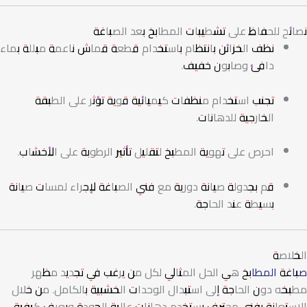
نصائح للحفاظ على تشطيبات المطابخ بعد الصباغة
نظف الخزائن بانتظام باستخدام قطعة قماش ناعمة مبللة بماء
دافئ وصابون خفيف.
تجنب استخدام منظفات كيميائية قوية تؤثر على الطبقة
الخارجية للدهانات.
احرص على تهوية المطبخ لتقليل تأثير الرطوبة على الأخشاب.
قم بجدولة صيانة دورية مع فني الصباغة لإجراء لمسات صيانة
بسيطة عند الحاجة.
الخلاصة
صباغة المطابخ
هي الحل المثالي لكل من يرغب في تجديد مظهر
مطبخه دون الحاجة إلى استبدال الوحدات الخشبية بالكامل. من خلال
الاستعانة بفني محترف يستخدم دهانات عالية الجودة ويعرف كيفية