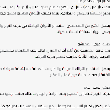
اختيار ألوان ديكور منازل
تلعب الألوان دورًا كبيرًا في نجاح تصميم ديكور منازل، لأنها تؤثر على 
تمنح إحساسًا بالاتساع والنظافة، بينما تضيف الألوان الداكنة لمسة ف
يفضل الكثير من المصممين استخدام الألوان الهادئة في غرف النوم والم
بعض الزوايا لإضافة لمسة عصرية.
ديكور غرف المعيشة
تعد غرفة المعيشة من أهم أجزاء المنزل، لذلك يجب الاهتمام بتصميمها
الغرفة وتوزيع الأثاث بطريقة تسمح بحرية الحركة.
يفضل استخدام الأرائك المريحة والطاولات العملية مع إضافة سجادة مت
الفنية لإضفاء لمسة حيوية على المكان.
ديكور غرف النوم
غرف النوم تحتاج إلى تصميم يمنح الراحة والهدوء، لذلك يعتمد ديكور م
كما يفضل اختيار أثاث بسيط وعملي مع استغلال المساحات بطريقة ذكي