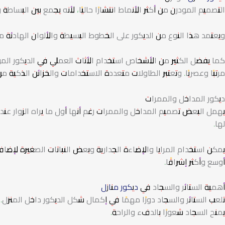
التصميم المودرن من أكثر الأنماط انتشارًا حاليًا، لأنه يجمع بين البساطة و
ويعتمد هذا النوع من الديكور على الخطوط البسيطة والألوان الهادئة مع
كما يفضل الكثير من الأشخاص استخدام الأثاث العملي في الديكور الم
مرتبًا وعصريًا. وتعتبر الطاولات متعددة الاستخدامات والخزائن الذكية 
ديكور المداخل والممرات
يهمل البعض تصميم المداخل والممرات رغم أنها أول ما يراه الزوار عند
لها.
يمكن استخدام المرايا والإضاءة الجدارية وبعض النباتات الصغيرة لإضاف
أوسع وأكثر إشراقًا.
أهمية الستائر والسجاد في
ديكور منازل
تلعب الستائر والسجاد دورًا مهمًا في إكمال شكل الديكور داخل المنزل.
يمنح السجاد شعورًا بالدفء والراحة.