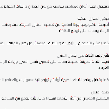
ويفضل اختيار ألوان وتصاميم تتناسب مع لون الجدران والأثاث للحفاظ عل
ديكور المنازل الذكية
أصبحت التكنولوجيا جزءًا أساسيًا من تصميم المنازل الحديثة، حيث يعتمد
الراحة وتساعد على توفير الطاقة.
كما يمكن التحكم في الإضاءة والتكييف والستائر من خلال الهاتف المح
تأثير ترتيب الأثاث على جمال المنزل
ترتيب الأثاث بطريقة صحيحة يساعد على تحسين شكل المنزل وزيادة الرا
الغرف.
كما يفضل وضع القطع الكبيرة أولًا ثم توزيع الإكسسوارات والعناصر الصغ
ديكور منازل
التصميم المودرن من أكثر الأنماط انتشارًا حاليًا، لأنه يجمع بين البساطة و