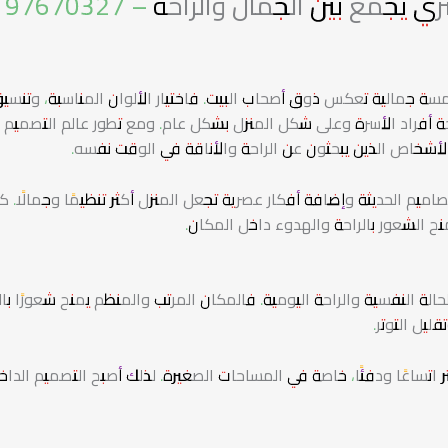
ع بين الجمال والراحة – 97670327
مسة جمالية تعكس ذوق أصحاب البيت. فاختيار الألوان المناسبة، وتنسي
حة أفراد الأسرة وعلى شكل المنزل بشكل عام. ومع تطور عالم التصميم
ن الأشخاص الذين يبحثون عن الراحة والأناقة في الوقت نفسه.
تصاميم الحديثة وإضافة أفكار عصرية تجعل المنزل أكثر تنظيمًا وجمالًا. ك
نح الشعور بالراحة والهدوء داخل المكان.
لحالة النفسية والراحة اليومية. فالمكان المرتب والمنظم يمنح شعورًا با
ليل التوتر.
ر اتساعًا ودفئًا، خاصة في المساحات الصغيرة. لذلك أصبح التصميم الداخ