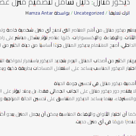
ديكور منازل: دليل شامل لتصميم منزل عصري يجم
اترك تعليقاً
/
Uncategorized
/ بواسطة
Hamza Antar
يعتبر ديكور منازل من أهم العناصر التي تمنح أي منزل شخصية خاصة ول
الأثاث، والإضاءة، والإكسسوارات، كلها عناصر تؤثر بشكل مباشر على را
الداخلي، أصبح الاهتمام بديكور المنازل جزءًا أساسيًا من حياة الكثير م
يهتم الكثير من أصحاب المنازل اليوم بتجديد الديكور باستمرار لمواكبة ال
اختيار الديكور المناسب يساعد على استغلال المساحات بطريقة ذكية ويم
أهمية ديكور منازل في تحسين جودة الحياة
لا يقتصر دور ديكور منازل على الجانب الجمالي فقط، بل يمتد ليؤثر على ا
والاسترخاء، بينما يساعد الديكور المتناسق على تحسين الحالة المزاجية وتق
كما أن اختيار الألوان والإضاءة المناسبة يمكن أن يجعل المنزل يبدو أكث
عنصرًا مهمًا في أي منزل حديث.