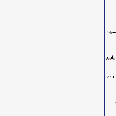
هرًا
وأنيق
تبدو
ا