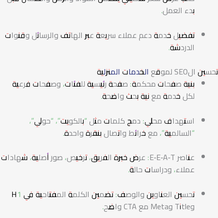
بدء العمل.
تفضيل خدمة دعم عملاء سريعة عبر الهاتف والرسائل وقنوات
الدردشة.
تحسين الSEO لموقع
الخدمات المنزلية
بنية صفحات محكمة: صفحة رئيسية للفئات، وصفحات فرعية
لكل خدمة مع نية بحث واضحة.
استهداف محلي: دمج كلمات مثل “بالكويت”، “حولي”،
“السالمية”، مع خرائط واتصال بنقرة واحدة.
عناصر E‑E‑A‑T: عرض خبرة الفريق، ترخيص، صور أصلية، شهادات
عملاء، ودراسات حالة.
تحسين العناوين والوصف: تضمين الكلمة المفتاحية في H1
وTitle وMeta مع CTA واضح.