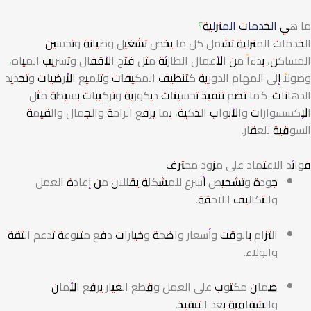
ما هي
الخدمات المنزلية
؟
الخدمات المنزلية تشمل كل ما يخص تشغيل وصيانة وتحسين
المساكن، بدءاً من الأعمال الطارئة مثل فتح الأقفال وتسريب المياه،
وصولاً إلى المهام الدورية كتنظيف المكيفات وتلميع الأرضيات وتجديد
الدهانات. كما تضم تنفيذ تحسينات ديكورية وتركيبات بسيطة مثل
الإكسسوارات والأبواب الذكية، بما يرفع الراحة والجمال والقيمة
السوقية للعقار.
فوائد الاعتماد على مزود محترف
جودة وتشخيص أسرع للمشكلة يقللان من إعادة العمل
والتكاليف اللاحقة.
التزام بالوقت وأسعار واضحة وخيارات دفع متنوعة تدعم الثقة
والولاء.
ضمان مكتوب على العمل وقطع الغيار يرفع الأمان
والشفافية بعد التنفيذ.