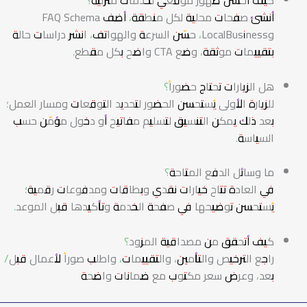
كيف أحسّن ظهور موقعي لخدمات منزلية؟
أنشئ صفحات محلية لكل منطقة، أضف FAQ Schema
وLocalBusiness، حسّن السرعة والهواتف، انشر دراسات حالة
بتقييمات موثقة، وضع CTA واضح بكل مقطع.
هل الزيارات تحتاج حضوراً؟
للزيارة الأولى يُستحسن الحضور لتحديد التوقعات ومسار العمل؛
بعد ذلك يمكن التنسيق لتسليم مفاتيح أو دخول مؤمّن حسب
السياسة.
ما وسائل الدفع المتاحة؟
في العادة تتاح خيارات نقدي وبطاقات ومدفوعات رقمية؛
يُستحسن توضيحها في صفحة الخدمة وتأكيدها قبل الموعد.
كيف أتحقق من مصداقية المزود؟
راجع الترخيص والتأمين، والتقييمات، واطلب صوراً لأعمال قبل/
بعد، وعرض سعر مكتوب مع ضمانات واضحة