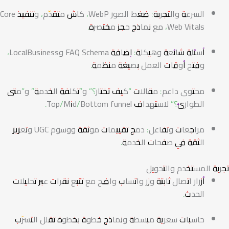
السرعة والتجربة: ضغط الصور WebP، كاش متقدّم، وتنفيذ Core
Web Vitals، مع نماذج حجز مختصرة.
أسئلة شائعة وهيكلة: إضافة FAQ Schema وLocalBusiness،
وفتح أوقات العمل بصيغة منظمة.
محتوى داعم: مقالات “كيف تختار؟” و”تكلفة الخدمة” و”متى
الطوارئ؟” لاستهداف Top/Mid/Bottom funnel.
مراجعات وتفاعل: دمج تقييمات موثقة ووسوم UGC وتعزيز
الثقة في صفحات الخدمة.
تجربة المستخدم والتحويل
أزرار اتصال ثابتة وزر واتساب واضح مع تتبع نقرات عبر تحليلات
الحدث.
حاسبات سعرية مبسطة ونماذج خطوة بخطوة تقلل التسرّب