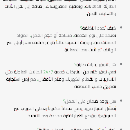
الطارئة، الدهانات، وتعقيم المفروشات، إضافة إلى نقل الأثاث
والتغليف الآمن.
كيف تُحدد التكلفة؟
تعتمد على نوع الخدمة، مساحة أو حجم العمل، المواد
المستخدمة، ووقت التنفيذ؛ غالباً يتوفر كشف سعر أولي عبر
الهاتف ثم يُثبت بعد المعاينة.
هل تتوفر زيارات طارئة؟
نعم، توفر كثير من الشركات خدمة 24/7 للحالات العاجلة مثل
التسريبات وانقطاع الكهرباء وفتح الأقفال، مع زمن استجابة
تقديري حسب المنطقة.
هل يوجد ضمان على العمل؟
يُفضّل اختيار مزود يمنح ضماناً مكتوباً يغطي العيوب غير
المتوقعة وقطع الغيار لفترة محددة بعد التنفيذ.