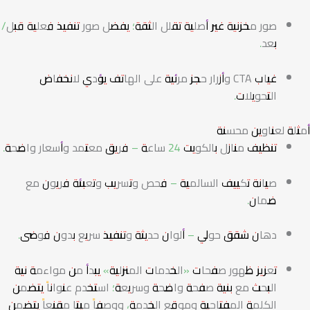
صور مخزنية غير أصلية تقلل الثقة؛ يفضل صور تنفيذ فعلية قبل/
بعد.
غياب CTA وأزرار حجز مرئية على الهاتف يؤدي لانخفاض
التحويلات.
أمثلة لعناوين محسنة
تنظيف منازل بالكويت 24 ساعة – فريق معتمد وأسعار واضحة.
صيانة تكييف السالمية – فحص وتسريب وتعبئة فريون مع
ضمان.
دهان شقق حولي – ألوان حديثة وتنفيذ سريع بدون فوضى.
تعزيز ظهور صفحات «الخدمات المنزلية» يبدأ من مواءمة نية
البحث مع بنية صفحة واضحة وسريعة؛ استخدم عنواناً يتضمن
الكلمة المفتاحية وموقع الخدمة، ووصفاً ميتا مقنعاً يتضمن