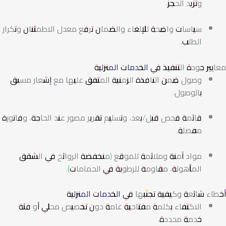
وتزيد الحجز.
سياسات واضحة للإلغاء والضمان ترفع معدل الاطمئنان وتكرار
الطلب.
معايير جودة التنفيذ في
الخدمات المنزلية
وصول ضمن النافذة الزمنية المتفق عليها مع إشعار مسبق
بالوصول.
قائمة فحص قبل/بعد، وتسليم تقرير مصور عند الحاجة، وفاتورة
مفصلة.
مواد آمنة وملائمة للموقع (منخفضة الروائح في الشقق
المأهولة، مقاومة للرطوبة في الحمامات).
أخطاء شائعة وكيفية تجنّبها في
الخدمات المنزلية
الاكتفاء بكلمة مفتاحية عامة دون تخصيص محلي أو فئة
خدمة محددة.