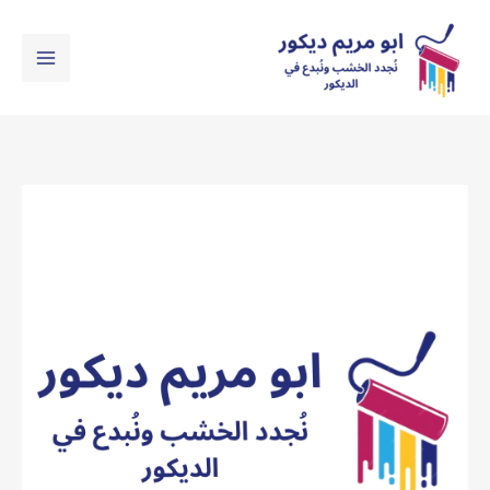
خطي
لى
لمحتوى