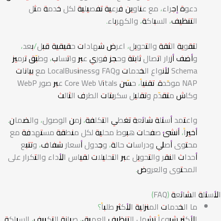
دعوة إجراء، مع عناوين فرعية تفصيلية لكل خدمة مثل
التنظيف، السباكة، والكهرباء.
لتقوية الثقة والتحويل، اعرض شهادات حقيقية قبل/بعد،
وأضف أزرار اتصال ثابتة وحجز فوري عبر واتساب، وطبّق ترميز
Schema لأنواع الخدمات وFAQ وLocalBusiness مع بيانات
NAP موحّدة. تقنياً، حسّن Core Web Vitals عبر صور WebP
وكاش متقدّم وتقليل سكربتات الطرف الثالث
واعتمد أسئلة شائعة تغطي التكلفة، زمن الوصول، والضمان.
أخيراً، أنشئ صفحات هبوط محلية لكل منطقة مستهدفة مع
محتوى أصلي ودراسات حالة، وجدول أسعار شفاف، وتتبع
أحداث النقر والتحويل عبر التحليلات لقياس الأداء والتكرار على
المحتوى والعروض.
الأسئلة الشائعة (FAQ)
ما الخدمات المنزلية الأكثر طلباً؟
الأكثر شيوعاً تشمل التنظيف العميق، صيانة التكييف، السباكة