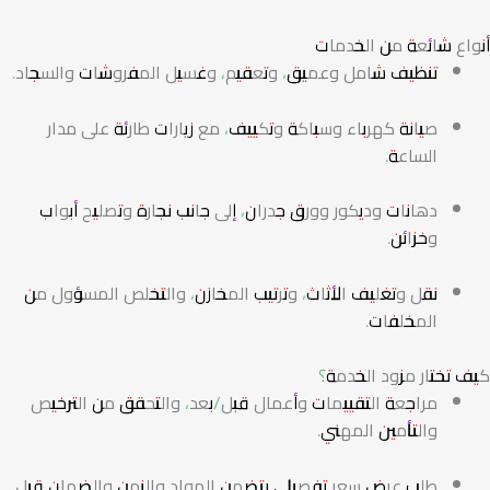
أنواع شائعة من الخدمات
تنظيف شامل وعميق، وتعقيم، وغسيل المفروشات والسجاد.
صيانة كهرباء وسباكة وتكييف، مع زيارات طارئة على مدار
الساعة.
دهانات وديكور وورق جدران، إلى جانب نجارة وتصليح أبواب
وخزائن.
نقل وتغليف الأثاث، وترتيب المخازن، والتخلص المسؤول من
المخلفات.
كيف تختار مزود الخدمة؟
مراجعة التقييمات وأعمال قبل/بعد، والتحقق من الترخيص
والتأمين المهني.
طلب عرض سعر تفصيلي يتضمن المواد والزمن والضمان قبل