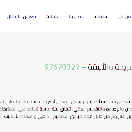
من نحن
خدماتنا
اتصل بنا
مقالات
معرض الاعمال
الأنيقة – 97670327
ًا يعكس شخصية أصحابها ويجعل المكان أكثر راحة وتناغمًا. فالمنازل ال
وان والإضاءة والتقسيم الذكي، لتخلق بيئة مريحة تساعد على الاسترخاء
ين منازلهم من خلال فهم مبادئ التصميم الداخلي واعتماد الأساليب الح