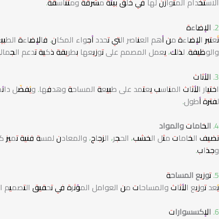
الاستخدام المتوازن لها في خلق بيئة مشرقة ومتناسقة.
2. الإضاءة
تُعتبر الإضاءة من أهم العناصر التي تحدد أجواء المكان. فالإضاءة الطبي
والوظيفة. لذلك، يعمل المصمم على توزيعها بطريقة ذكية تدعم الجمالية
3. الأثاث
اختيار الأثاث المناسب يعتمد على طبيعة المساحة وهدفها. ويُفضّل دائمً
لفترة أطول.
4. الخامات والمواد
تضيف الخامات مثل الخشب، الحجر، الزجاج، والمعادن لمسة فنية تميز 
وجذاب.
5. توزيع المساحة
يُعد توزيع الأثاث والمساحات من العوامل المؤثرة في تحقيق التصميم ا
6. الإكسسوارات