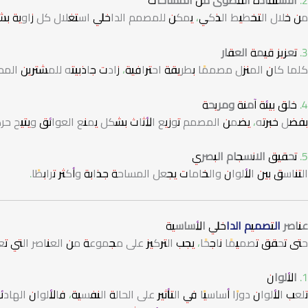
2. الاستفادة القصوى من المساحات
من خلال التخطيط الذكي، يمكن للمصمم الداخلي استغلال كل زاوية بش
3. تعزيز قيمة العقار
كلما كان المنزل مصممًا بطريقة احترافية، زادت جاذبيته للمشترين الم
4. خلق بيئة آمنة ومريحة
بفضل خبرته، يضمن المصمم توزيع الأثاث بشكل يمنع العوائق ويتيح حر
5. تحقيق الانسجام البصري
التناسق بين الألوان والخامات يجعل المساحة جذابة وأكثر ترابطًا.
عناصر
التصميم الداخلي
الأساسية
حتى تحقق تصميمًا ناجحًا، يجب التركيز على مجموعة من العناصر التي ت
1. الألوان
تلعب الألوان دورًا أساسيًا في التأثير على الحالة النفسية، فالألوان الها