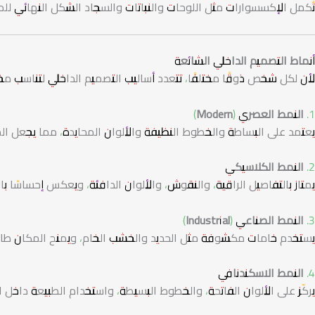
تُكمل الإكسسوارات مثل اللوحات والنباتات والسجاد الشكل النهائي ل
أنماط التصميم الداخلي الشائعة
لأن لكل شخص ذوقًا مختلفًا، تتعدد أساليب التصميم الداخلي لتناسب م
1. النمط العصري (Modern)
يعتمد على البساطة والخطوط النظيفة والألوان المحايدة، مما يجعل الم
2. النمط الكلاسيكي
يمتاز بالتفاصيل الراقية، والنقوش، والألوان الدافئة، ويعكس إحساسًا با
3. النمط الصناعي (Industrial)
يستخدم خامات مكشوفة مثل الحديد والخشب الخام، ويمنح المكان طابعًا 
4. النمط الاسكندنافي
يركّز على الألوان الفاتحة، والخطوط البسيطة، واستخدام الطبيعة داخ