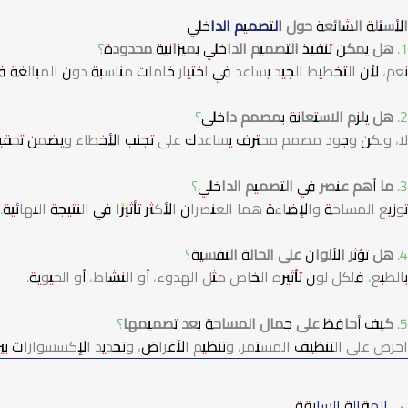
الأسئلة الشائعة حول
التصميم الداخلي
1. هل يمكن تنفيذ التصميم الداخلي بميزانية محدودة؟
نعم، لأن التخطيط الجيد يساعد في اختيار خامات مناسبة دون المبالغة ف
2. هل يلزم الاستعانة بمصمم داخلي؟
لا، ولكن وجود مصمم محترف يساعدك على تجنب الأخطاء ويضمن تحقي
3. ما أهم عنصر في التصميم الداخلي؟
توزيع المساحة والإضاءة هما العنصران الأكثر تأثيرًا في النتيجة النهائية.
4. هل تؤثر الألوان على الحالة النفسية؟
بالطبع، فلكل لون تأثيره الخاص مثل الهدوء، أو النشاط، أو الحيوية.
5. كيف أحافظ على جمال المساحة بعد تصميمها؟
احرص على التنظيف المستمر، وتنظيم الأغراض، وتجديد الإكسسوارات بين 
→
المقالة السابقة