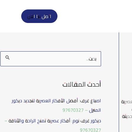
اتصل بنا الآن
ا
ل
ب
أحدث المقالات
ح
ث
اصباغ غرف: أفضل الأفكار العصرية لتجديد ديكور
عصرية
ع
المنزل – 97670327
ن
ديثة
ديكور غرف نوم: أفكار عصرية تمنح الراحة والأناقة –
:
97670327