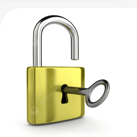
فتح
اقفال
وتبديل
قفول
وتبديل
المسكات
–
97670327