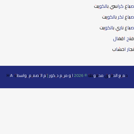
غ كراسي بالكويت
غ لكر بالكويت
غ ناري بالكويت
 اقفال
ر اخشاب
جميع الحقوق محفوظة © 2026 ابو مريم ديكور |تم التصميم بواسطة H.A