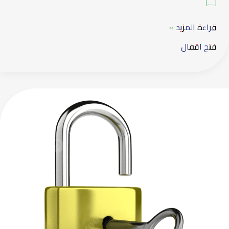
[…]
قراءة المزيد »
فتح اقفال
فتح
اقفال:
خدمة
طارئة
آمنة
وسريعة
لكل
الأبواب
والأقفال