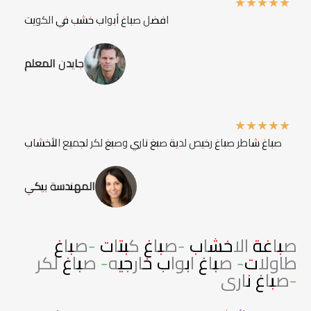
★
★
★
★
★
افضل صباغ أبواب خشب في الكويت
جايدن المعلم
★
★
★
★
★
صباغ شاطر صباغ رخيص لدية صبغ ناري وصبغ لكر لجميع الأخشاب
المهندسة بيكي
صباغة الاخشاب -صباغ كبتات -صباغ
طاولات- صباغ ابواب خارجيه- صباغ لكر
-صباغ نارى