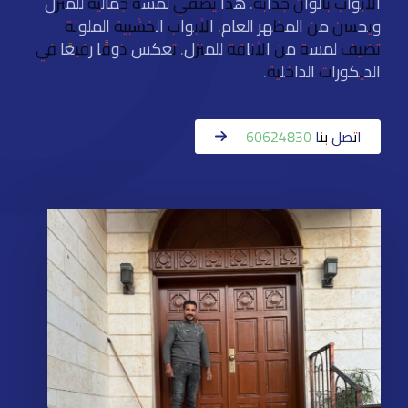
الأبواب بألوان جذابة. هذا يضفي لمسة جمالية للمنزل
ويحسن من المظهر العام. الأبواب الخشبية الملونة
تضيف لمسة من الأناقة للمنزل. تعكس ذوقًا رفيعًا في
الديكورات الداخلية.
اتصل بنا 60624830