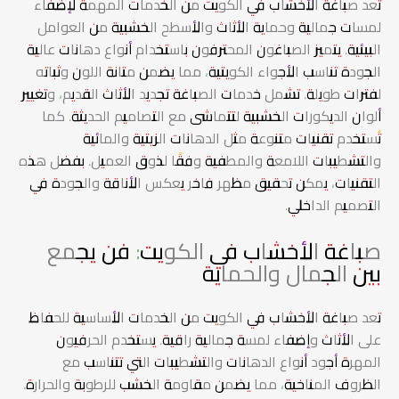
تعد صباغة الأخشاب في الكويت من الخدمات المهمة لإضفاء
لمسات جمالية وحماية الأثاث والأسطح الخشبية من العوامل
البيئية. يتميز الصباغون المحترفون باستخدام أنواع دهانات عالية
الجودة تناسب الأجواء الكويتية، مما يضمن متانة اللون وثباته
لفترات طويلة. تشمل خدمات الصباغة تجديد الأثاث القديم، وتغيير
ألوان الديكورات الخشبية لتتماشى مع التصاميم الحديثة. كما
تُستخدم تقنيات متنوعة مثل الدهانات الزيتية والمائية
والتشطيبات اللامعة والمطفية وفقًا لذوق العميل. بفضل هذه
التقنيات، يمكن تحقيق مظهر فاخر يعكس الأناقة والجودة في
التصميم الداخلي.
صباغة الأخشاب في الكويت: فن يجمع
بين الجمال والحماية
تعد صباغة الأخشاب في الكويت من الخدمات الأساسية للحفاظ
على الأثاث وإضفاء لمسة جمالية راقية. يستخدم الحرفيون
المهرة أجود أنواع الدهانات والتشطيبات التي تتناسب مع
الظروف المناخية، مما يضمن مقاومة الخشب للرطوبة والحرارة.