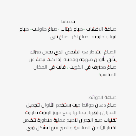
خدماتنا
صباغة الاخشاب -صباغ كبتات -صباغ طاولات- صباغ
ابواب خارجيه- صباغ لكر -صباغ نارى
الصباغ الشاطر هو الشخص الذي يجعل منزلك
يتألق بألوان مبهجة وجميلة. إذا كنت تبحث عن
صباغ محترف في الكويت ، فأنت في المكان
المناسب!
صباغة الحوائط
صباغ دهان حوائط حيث يستخدم الألوان لتجميل
الجدران وإظهار جمالها ومع مرور الوقت تطورت
تقنيات صبغ الجدران لتصبح عملية متطورة تتضمن
اختيار الألوان المناسبة والمزج بينها بشكل فني.